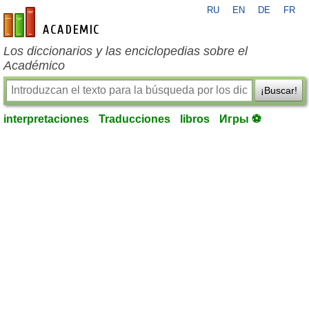
RU
EN
DE
FR
es-academic.com
Los diccionarios y las enciclopedias sobre el
Académico
¡Buscar!
interpretaciones
Traducciones
libros
Игры ⚽