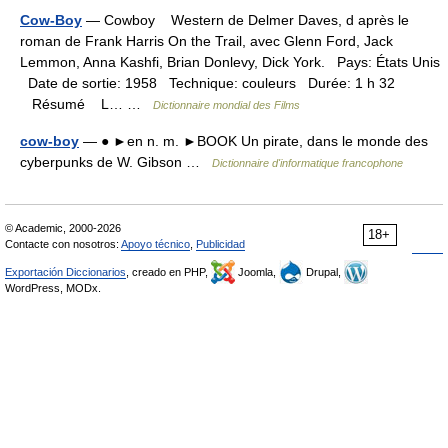
Cow-Boy
— Cowboy Western de Delmer Daves, d après le
roman de Frank Harris On the Trail, avec Glenn Ford, Jack
Lemmon, Anna Kashfi, Brian Donlevy, Dick York. Pays: États Unis
Date de sortie: 1958 Technique: couleurs Durée: 1 h 32
Résumé L… …
Dictionnaire mondial des Films
cow-boy
— ● ►en n. m. ►BOOK Un pirate, dans le monde des
cyberpunks de W. Gibson …
Dictionnaire d'informatique francophone
© Academic, 2000-2026
18+
Contacte con nosotros:
Apoyo técnico
,
Publicidad
Exportación Diccionarios
, creado en PHP,
Joomla,
Drupal,
WordPress, MODx.