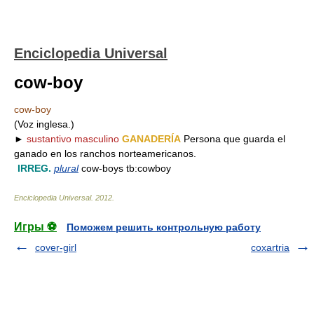
Enciclopedia Universal
cow-boy
cow-boy
(Voz inglesa.)
►
sustantivo masculino
GANADERÍA
Persona que guarda el
ganado en los ranchos norteamericanos.
IRREG.
plural
cow-boys tb:cowboy
Enciclopedia Universal
.
2012
.
Игры ⚽
Поможем решить контрольную работу
cover-girl
coxartria