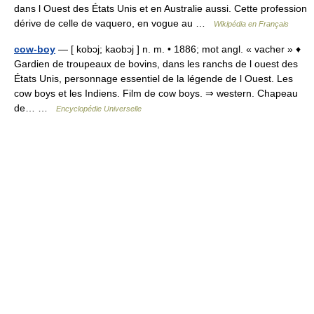
dans l Ouest des États Unis et en Australie aussi. Cette profession
dérive de celle de vaquero, en vogue au …
Wikipédia en Français
cow-boy
— [ kobɔj; kaobɔj ] n. m. • 1886; mot angl. « vacher » ♦
Gardien de troupeaux de bovins, dans les ranchs de l ouest des
États Unis, personnage essentiel de la légende de l Ouest. Les
cow boys et les Indiens. Film de cow boys. ⇒ western. Chapeau
de… …
Encyclopédie Universelle