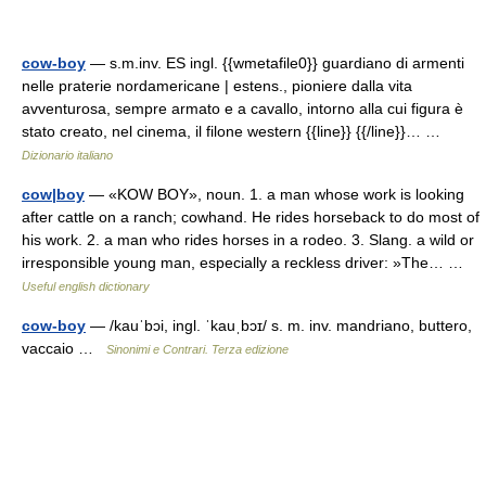
cow-boy
— s.m.inv. ES ingl. {{wmetafile0}} guardiano di armenti
nelle praterie nordamericane | estens., pioniere dalla vita
avventurosa, sempre armato e a cavallo, intorno alla cui figura è
stato creato, nel cinema, il filone western {{line}} {{/line}}… …
Dizionario italiano
cow|boy
— «KOW BOY», noun. 1. a man whose work is looking
after cattle on a ranch; cowhand. He rides horseback to do most of
his work. 2. a man who rides horses in a rodeo. 3. Slang. a wild or
irresponsible young man, especially a reckless driver: »The… …
Useful english dictionary
cow-boy
— /kauˈbɔi, ingl. ˈkauˌbɔɪ/ s. m. inv. mandriano, buttero,
vaccaio …
Sinonimi e Contrari. Terza edizione